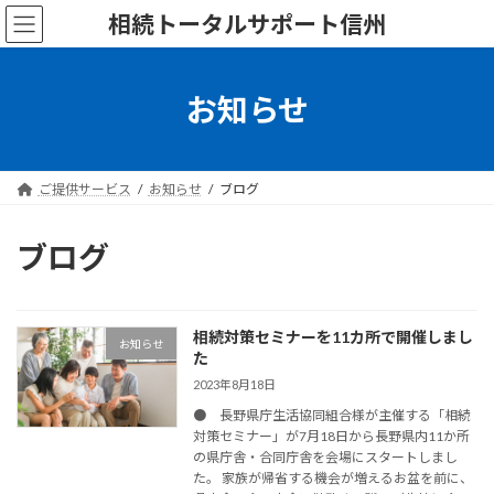
コ
ナ
相続トータルサポート信州
ン
ビ
テ
ゲ
ン
ー
ツ
シ
お知らせ
へ
ョ
ス
ン
キ
に
ッ
移
ご提供サービス
お知らせ
ブログ
プ
動
ブログ
相続対策セミナーを11カ所で開催しまし
お知らせ
た
2023年8月18日
● 長野県庁生活協同組合様が主催する「相続
対策セミナー」が7月18日から長野県内11か所
の県庁舎・合同庁舎を会場にスタートしまし
た。 家族が帰省する機会が増えるお盆を前に、