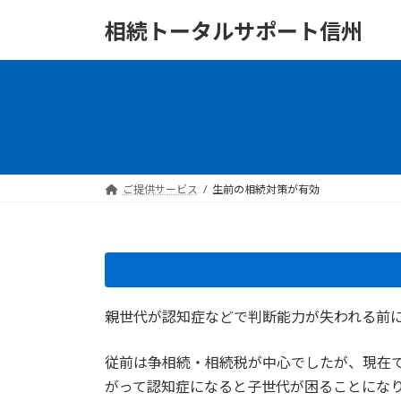
コ
ナ
相続トータルサポート信州
ン
ビ
テ
ゲ
ン
ー
ツ
シ
へ
ョ
ス
ン
キ
に
ッ
移
ご提供サービス
生前の相続対策が有効
プ
動
親世代が認知症などで判断能力が失われる前
従前は争相続・相続税が中心でしたが、現在
がって認知症になると子世代が困ることにな